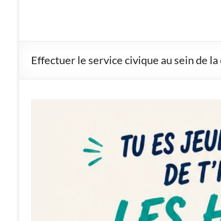
dit-
Leauwette
Site
Effectuer le service civique au sein de 
de
la
commune
d'Éleu-
dit-
Leauwette